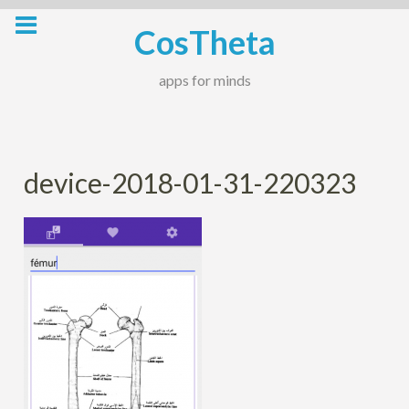
Skip
CosTheta
to
content
apps for minds
device-2018-01-31-220323